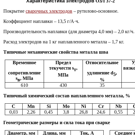
Характеристика электродов
ОЗЛ 37-2
Покрытие
сварочных электродов
– рутилово-основное.
Коэффициент наплавки – 13,5 г/А
·
ч.
Производительность наплавки (для диаметра 4,0 мм) – 2,0 кг/ч.
Расход электродов на 1 кг наплавленного металла – 1,7 кг.
Типичные механические свойства металла шва
Временное
Предел
Относительное
У
текучести
s
,
вязко
т
сопротивление
удлинение
d
,
5
МПа
s
, МПа
в
%
610
430
35
Типичный химический состав наплавленного металла, %
C
Mn
Si
Mo
Ni
Cr
Nb
0,03
2,26
0,45
3,8
26,8
24,6
0,55
2
Геометрические размеры и сила тока при сварке
Диаметр, мм
Длина, мм
Ток, А
Среднее 